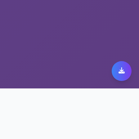
佛跳墙vn官方首页最佳
选择——无限流量加速器