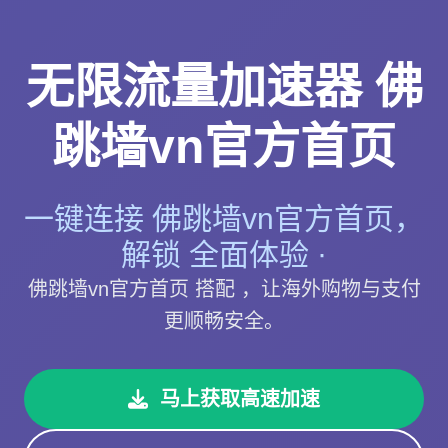
无限流量加速器 佛
跳墙vn官方首页
一键连接 佛跳墙vn官方首页，
解锁 全面体验 ·
佛跳墙vn官方首页 搭配 ，让海外购物与支付
更顺畅安全。
马上获取高速加速